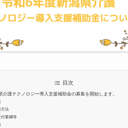
目次
県介護テクノロジー導入支援補助金の募集を開始します。
限
請方法
交付要綱等
項