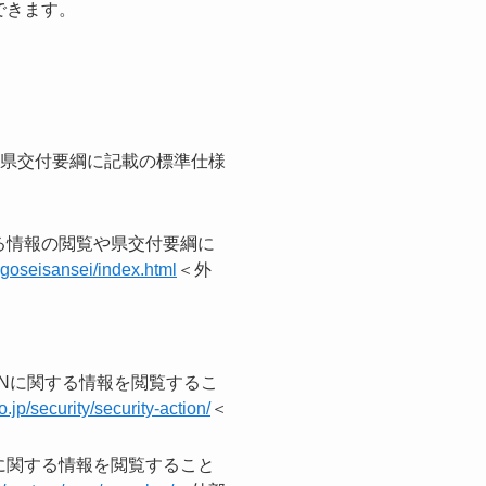
閲覧できます。
や県交付要綱に記載の標準仕様
。
る情報の閲覧や県交付要綱に
igoseisansei/index.html
＜外
I O Nに関する情報を閲覧するこ
.jp/security/security-action/
＜
に関する情報を閲覧すること