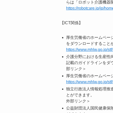
らは「ロボット介護機器
https://robotcare.jp/jp/hom
【ICT関係】
厚生労働省のホームペー
をダウン
https://www.mhlw.go.jp/stf/
介護分野における生産性
記載のガイドラインを
部リンク＞
厚生労働省のホームペー
https://www.mhlw.go.jp/s
独立行政法人情報処理推進機構（
とが
外部リンク＞
公益財団法人国民健康保