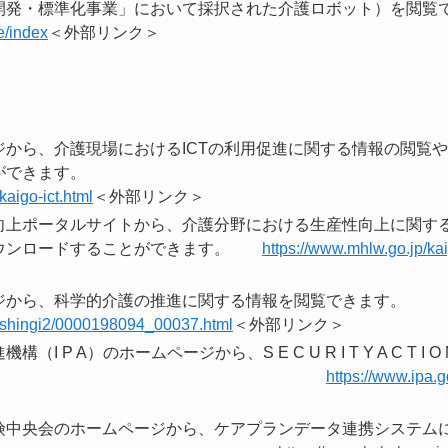
開発・標準化事業」において採択された介護ロボット）を
e/index
＜外部リンク＞
ジから、介護現場におけるICTの利用促進に関する情報の閲覧
ロードすることができます
kaigo-ict.html
＜外部リンク＞
向上ポータルサイトから、介護分野における生産性向上に関す
ダウンロードすることができます。
https://www.mhlw.go.jp/ka
ジから、科学的介護の推進に関する情報を閲覧できます。
tf/shingi2/0000198094_00037.html
＜外部リンク＞
I P A）のホームページから、S E C U R I T Y A C T 
できます。
https://www.ipa.go
険中央会のホームページから、ケアプランデータ連携システム