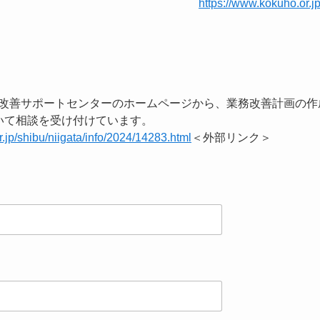
きます。
https://www.kokuho.or.j
務改善サポートセンターのホームページから、業務改善計画の作
ジー等について相談を受け付けてい
r.jp/shibu/niigata/info/2024/14283.html
＜外部リンク＞