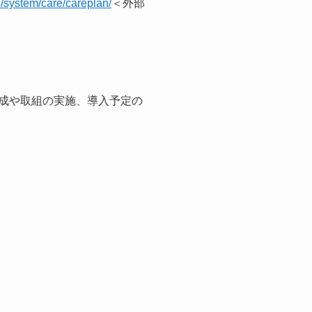
p/system/care/careplan/
＜外部
成や取組の実施、導入予定の
ます。