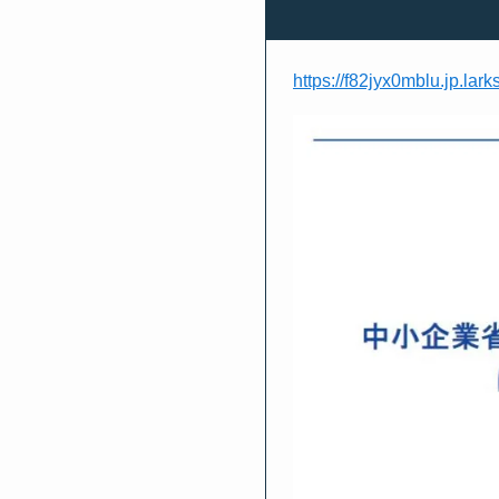
https://f82jyx0mblu.jp.l