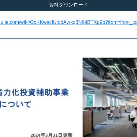
資料ダウンロード
arksuite.com/wiki/OoKKwscIUidbAwkq3N9jjBTXp9b?from=from_co